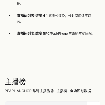
据。
直播间列表 维度 4
白底版式渲染，长时间阅读不疲
劳。
直播间列表 维度 5
PC/Pad/Phone 三端响应式适配。
主播榜
PEARL ANCHOR 珍珠主播秀场 · 主播榜 · 全场即时数据