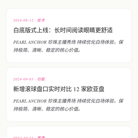
2024-08-12 · 技术
白底版式上线：长时间阅读眼睛更舒适
PEARL ANCHOR 珍珠主播秀场 持续优化白场体验，保
持极简、清晰、稳定的核心价值。
2024-09-03 · 功能
新增滚球盘口实时对比 12 家欧亚盘
PEARL ANCHOR 珍珠主播秀场 持续优化白场体验，保
持极简、清晰、稳定的核心价值。
2024-10-21 · 赛事