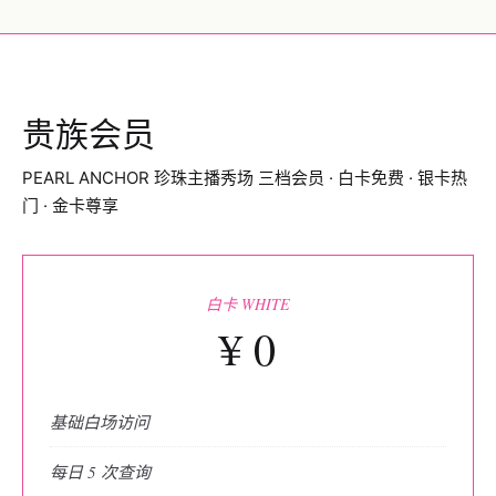
贵族会员
PEARL ANCHOR 珍珠主播秀场 三档会员 · 白卡免费 · 银卡热
门 · 金卡尊享
白卡 WHITE
¥ 0
基础白场访问
每日 5 次查询