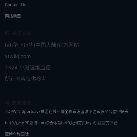
Contact Us
网站地图
关于本站
hth华_hth华(中国大陆)官方网站
xtwlkj.com
7×24 小时运维监控
所有内容仅供参考
友情链接
TOPWIN Sports
ayx爱游在线
亚博全称官方
篮球下注官方平台
星空娱乐
bet9九州APP
亚博com综合体育
bet9九州首页
leyu乐鱼官方平台
亚博全称国际