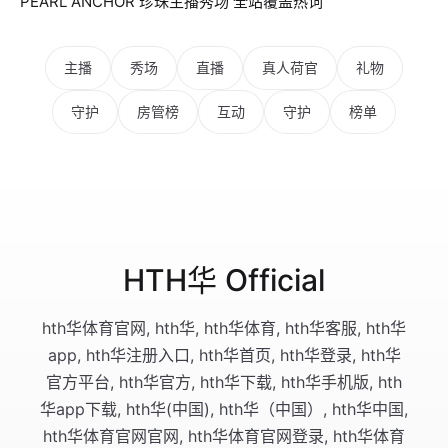
PEARL ANCHOR 珍珠主播秀场 全站覆盖热词
主播
秀场
直播
真人荷官
礼物
守护
房管榜
互动
守护
榜单
HTH华 Official
hth华体育官网, hth华, hth华体育, hth华客服, hth华
app, hth华注册入口, hth华首页, hth华登录, hth华
官方平台, hth华官方, hth华下载, hth华手机版, hth
华app下载, hth华(中国), hth华（中国）, hth华中国,
hth华体育官网官网, hth华体育官网登录, hth华体育